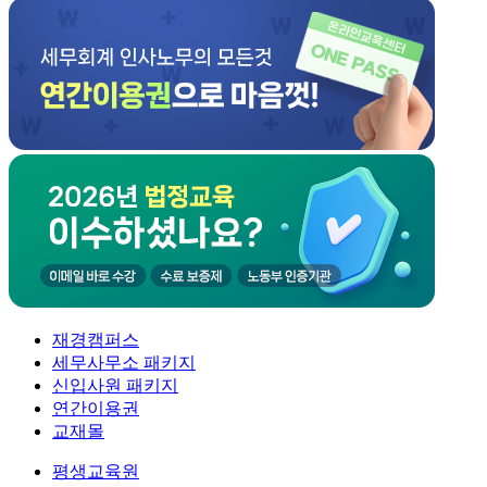
재경캠퍼스
세무사무소 패키지
신입사원 패키지
연간이용권
교재몰
평생교육원