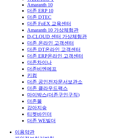
Amaranth 10
더존 ERP 10
더존 DTEC
더존 FoEX 교육센터
Amaranth 10 가상체험관
D-CLOUD 센터 가상체험관
더존 온라인 고객센터
더존 DT온라인 고객센터
더존 ERP온라인 고객센터
더존차이나
더존비엔에프
키컴
더존 공인전자문서보관소
더존 클라우드팩스
마이박스(더존구인구직)
더존몰
강아지숲
티켓바인더
더존 WE빌더
이용약관