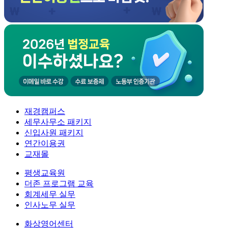
재경캠퍼스
세무사무소 패키지
신입사원 패키지
연간이용권
교재몰
평생교육원
더존 프로그램 교육
회계세무 실무
인사노무 실무
화상영어센터