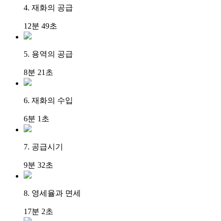
4. 재화의 공급
12분 49초
5. 용역의 공급
8분 21초
6. 재화의 수입
6분 1초
7. 공급시기
9분 32초
8. 영세율과 면세
17분 2초