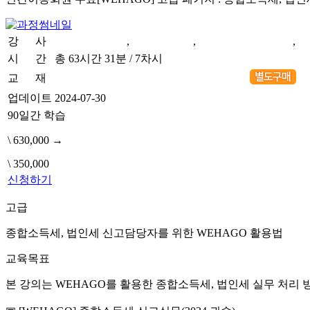
강 사
신규환 세무사
,
황향숙 교수
,
임성종 공인회계사
,
진
시 간
총 63시간 31분 / 7차시
교 재
[WEHAGO Smart A 10] 법인세 신고실무
업데이트
2024-07-30
90일간 학습
\ 630,000
→
\ 350,000
신청하기
고급
종합소득세, 법인세 신고담당자를 위한 WEHAGO 활용법
교육목표
본 강의는 WEHAGO를 활용한 종합소득세, 법인세 실무 처리