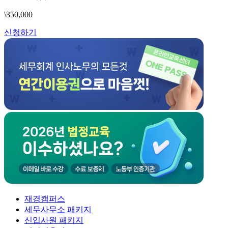
\350,000
신청하기
재경캠퍼스
세무사무소 패키지
신입사원 패키지