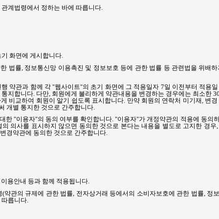
는 관계법령에서 정하는 바에 따릅니다
.
초기 화면에 게시합니다
.
한 법률
,
정보통신망 이용촉진 및 정보보호 등에 관한 법률 등 관련법을 위배하
행 약관과 함께 각
"
웹사이트
"
의 초기 화면에 그 적용일자
7
일 이전부터 적용일
로 통지합니다
.
다만
,
회원에게 불리하게 약관내용을 변경하는 경우에는 최소한
3
확하게 비교하여 회원이 알기 쉽도록 표시합니다
.
만약 회원의 연락처 미기재
,
변경
써 개별 통지한 것으로 간주합니다
.
 대한
"
이용자
"
의 동의 여부를 확인합니다
. "
이용자
"
가 개정약관의 적용에 동의하
절의 의사를 표시하지 않으면 동의한 것으로 본다는 내용을 별도로 고지한 경우
는 변경약관에 동의한 것으로 간주합니다
.
및 이용안내 등과 함께 적용됩니다
.
령
(
약관의 규제에 관한 법률
,
전자상거래 등에서의 소비자보호에 관한 법률
,
정보
 따릅니다
.