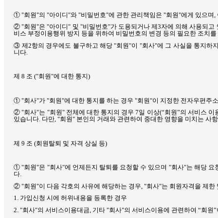
①
"
회원
"
의
"
아이디
"
와
"
비밀번호
"
에 관한 관리책임은
"
회원
"
에게 있으며
,
②
"
회원
"
은
"
아이디
"
및
"
비밀번호
"
가 도용되거나 제
3
자에 의해 사용되고 
비스 부정이용행위 방지 등을 위하여 비밀번호의 변경 등의 필요한 조치를
③ 제
2
항의 경우에도 불구하고 해당
"
회원
"
이
"
회사
"
에 그 사실을 통지하
니다
.
제
8
조
("
회원
"
에 대한 통지
)
①
"
회사
"
가
"
회원
"
에 대한 통지를 하는 경우
"
회원
"
이 지정한 전자우편주소
②
"
회사
"
는
"
회원
"
전체에 대한 통지의 경우
7
일 이상
(
“회원”의 서비스 이
있습니다
.
다만
, "
회원
"
본인의 거래와 관련하여 중대한 영향을 미치는 사항
제
9
조
(
회원탈퇴 및 자격 상실 등
)
①
"
회원
"
은
"
회사
"
에 언제든지 탈퇴를 요청할 수 있으며
"
회사
"
는 해당 요
다
.
②
"
회원
"
이 다음 각호의 사유에 해당하는 경우
, "
회사
"
는 회원자격을 제한 
1.
가입신청 시에 허위내용을 등록한 경우
2. "
회사
"
의 서비스이용대금
,
기타
"
회사
"
의 서비스이용에 관련하여 “회원”