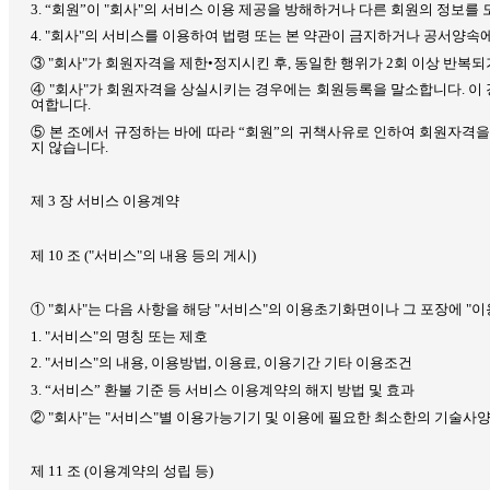
3.
“회원”이
"
회사
"
의 서비스 이용 제공을 방해하거나 다른 회원의 정보를
4. "
회사
"
의 서비스를 이용하여 법령 또는 본 약관이 금지하거나 공서양속에
③
"
회사
"
가 회원자격을 제한•정지시킨 후
,
동일한 행위가
2
회 이상 반복되
④
"
회사
"
가 회원자격을 상실시키는 경우에는 회원등록을 말소합니다
.
이
여합니다
.
⑤ 본 조에서 규정하는 바에 따라 “회원”의 귀책사유로 인하여 회원자격을
지 않습니다
.
제
3
장 서비스 이용계약
제
10
조
("
서비스
"
의 내용 등의 게시
)
①
"
회사
"
는 다음 사항을 해당
"
서비스
"
의 이용초기화면이나 그 포장에
"
이
1. "
서비스
"
의 명칭 또는 제호
2. "
서비스
"
의 내용
,
이용방법
,
이용료
,
이용기간 기타 이용조건
3.
“서비스” 환불 기준 등 서비스 이용계약의 해지 방법 및 효과
②
"
회사
"
는
"
서비스
"
별 이용가능기기 및 이용에 필요한 최소한의 기술사
제
11
조
(
이용계약의 성립 등
)