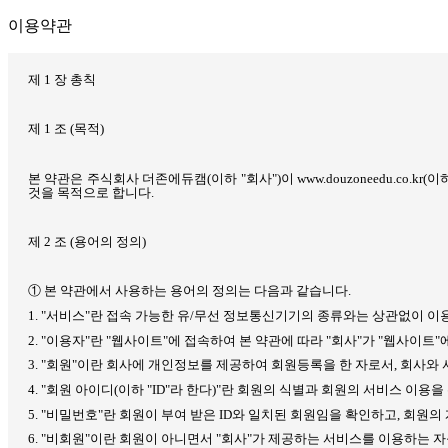
이용약관
제
1
장 총칙
제
1
조
(
목적
)
본 약관은 주식회사 더존에듀캠
(
이하
"
회사
")
이
www.douzoneedu.co.kr(
이하
것을 목적으로 합니다
.
제
2
조
(
용어의 정의
)
① 본 약관에서 사용하는 용어의 정의는 다음과 같습니다
.
1. "
서비스
"
란 접속 가능한 유
/
무선 정보통신기기의 종류와는 상관없이 이
2. "
이용자
"
란
"
웹사이트
"
에 접속하여 본 약관에 따라
"
회사
"
가
"
웹사이트
"
3. "
회원
"
이란 회사에 개인정보를 제공하여 회원등록을 한 자로서
,
회사와 
4. "
회원 아이디
(
이하
"ID"
라 한다
)"
란 회원의 식별과 회원의 서비스 이용을
5. "
비밀번호
"
란 회원이 부여 받은
ID
와 일치된 회원임을 확인하고
,
회원의 
6. "
비회원
"
이란 회원이 아니면서
"
회사
"
가 제공하는 서비스를 이용하는 