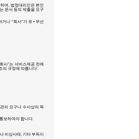
 하며
,
법정대리인은 본인
는 문서 등의 제출을 요구
거나 “회사”가 유 • 무선
회사
"
는 서비스제공 전에
조의 규정에 따릅니다
.
관의 요구나 수사상의 목
 통보하여야 합니다
.
나 비상사태
,
기타 부득이