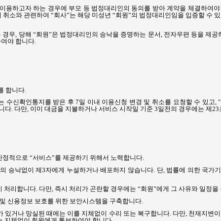
 이용하고자 하는 경우에 부모 등 법정대리인의 동의를 받아 계약을 체결하여야
 취소와 관련하여 “회사”는 해당 미성년 “회원”의 법정대리인임을 입증할 수 있
 경우
,
당해 “회원”은 법정대리인의 승낙을 증명하는 문서
,
전자우편 등을 제공하
하여야 합니다
.
를 합니다
.
는 수신확인통지를 받은 후
7
일 이내 이용신청 변경 및 취소를 요청할 수 있고
, "
합니다
.
다만
,
이미 대금을 지불하거나 서비스 시작일 기준
3
일전의 경우에는 제
23
안정적으로 “서비스”를 제공하기 위해서 노력합니다
.
인의 승낙없이 제
3
자에게 누설하거나 배포하지 않습니다
.
단
,
법률에 의한 국가기
시 처리합니다
.
다만
,
즉시 처리가 곤란할 경우에는 “회원”에게 그 사유와 일정을
보 및 신용정보 보호를 위한 보안시스템을 구축합니다
.
가 있거나 망실된 때에는 이를 지체없이 수리 또는 복구합니다
.
다만
,
천재지변이
는 지체없이 회원에게 통보하여야 합니다
.