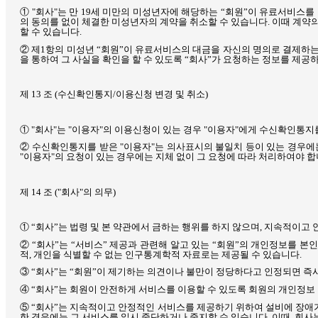
①
"
회사
"
는 만
19
세 미만의 미성년자에 해당하는 “회원”이 유료서비스를
의 동의를 없이 체결한 미성년자의 계약을 취소할 수 있습니다
.
이때 계약의
할 수 있습니다
.
② 제
1
항의 미성년 “회원”이 유료서비스의 대금을 자신의 명의로 결제하는
을 통하여 그 사실을 확인을 할 수 있도록 “회사”가 요청하는 정보를 제공
제
13
조
(
수신확인통지
/
이용신청 변경 및 취소
)
①
"
회사
"
는
"
이용자
"
의 이용신청이 있는 경우
"
이용자
"
에게 수신확인통지
② 수신확인통지를 받은
"
이용자
"
는 의사표시의 불일치 등이 있는 경우에
"
이용자
"
의 요청이 있는 경우에는 지체 없이 그 요청에 따라 처리하여야 
제
14
조
("
회사
"
의 의무
)
① “회사”는 법령 및 본 약관에서 금하는 행위를 하지 않으며
,
지속적이고 
② “회사”는 “서비스” 제공과 관련해 알고 있는 “회원”의 개인정보를 본
적
,
개인을 식별할 수 없는 인구통계학적 자료로는 제공될 수 있습니다
.
③ “회사”는 “회원”이 제기하는 의견이나 불만이 정당하다고 인정되면 즉
④ “회사”는 회원이 안전하게 서비스를 이용할 수 있도록 회원의 개인정
⑤ “회사”는 지속적이고 안정적인 서비스를 제공하기 위하여 설비에 장애
한 경우에는 그 서비스를 일시 중단하거나 중지할 수 있습니다
.
이때
,
회사