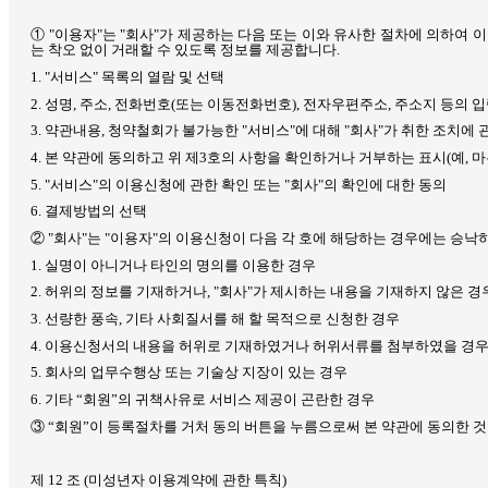
①
"
이용자
"
는
"
회사
"
가 제공하는 다음 또는 이와 유사한 절차에 의하여 
는 착오 없이 거래할 수 있도록 정보를 제공합니다
.
1. "
서비스
"
목록의 열람 및 선택
2.
성명
,
주소
,
전화번호
(
또는 이동전화번호
),
전자우편주소
,
주소지 등의 
3.
약관내용
,
청약철회가 불가능한
"
서비스
"
에 대해
"
회사
"
가 취한 조치에 
4.
본 약관에 동의하고 위 제
3
호의 사항을 확인하거나 거부하는 표시
(
예
,
마
5. "
서비스
"
의 이용신청에 관한 확인 또는
"
회사
"
의 확인에 대한 동의
6.
결제방법의 선택
②
"
회사
"
는
"
이용자
"
의 이용신청이 다음 각 호에 해당하는 경우에는 승낙
1.
실명이 아니거나 타인의 명의를 이용한 경우
2.
허위의 정보를 기재하거나
, "
회사
"
가 제시하는 내용을 기재하지 않은 경
3.
선량한 풍속
,
기타 사회질서를 해 할 목적으로 신청한 경우
4.
이용신청서의 내용을 허위로 기재하였거나 허위서류를 첨부하였을 경
5.
회사의 업무수행상 또는 기술상 지장이 있는 경우
6.
기타 “회원”의 귀책사유로 서비스 제공이 곤란한 경우
③ “회원”이 등록절차를 거처 동의 버튼을 누름으로써 본 약관에 동의한 
제
12
조
(
미성년자 이용계약에 관한 특칙
)