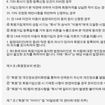
8.
기타 회사가 정한 등록신청 요건이 미비한 경우
9.
가입신청자가 본 약관에 의하여 이전에 회원자격을 상실한 적이 있는 경
10.
기타 규정한 제반사항을 위반하며 신청하는 경우
11.
만
14
세 미만의 아동이 법정대리인의 동의 없이 신청한 경우
④ 회원가입계약의 성립 시기는
"
회사
"
의 승낙이
"
이용자
"
에게 도달한 시
⑤ 회원가입 등록절차를 거처 동의 버튼을 누름으로써 본 약관에 동의한 
⑥ 만
14
세 미만의 아동의 회원가입의 경우 다음 각호의 기준을 따릅니다
.
1.
법정대리인
(
부모 등
)
의 약관 동의 의사가 있어야 회원으로 등록되며
,
법
의 의사를 표시하여야 합니다
.
2.
제
1
호에 따라 회원가입에 동의한 법정대리인은 위 아동에 대한 개인정
없이 필요한 조치를 취하여야 합니다
.
이때 “회사”는 해당 아동의 법정대리
제
6
조
(
회원정보의 변경
)
①
"
회원
"
은 개인정보관리화면을 통하여 언제든지 자신의 개인정보를 열람
②
"
회원
"
은 회원가입신청 시 기재한 사항이 변경되었을 경우 온라인으로 
③ “회원”이 제
2
항의 변경사항을
"
회사
"
에 알리지 않아 발생한 불이익에 
제
7
조
("
회원
"
의
"
아이디
"
및
"
비밀번호
"
의 관리에 대한 의무
)