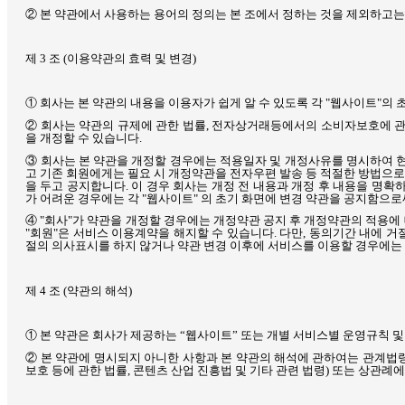
② 본 약관에서 사용하는 용어의 정의는 본 조에서 정하는 것을 제외하고
제
3
조
(
이용약관의 효력 및 변경
)
① 회사는 본 약관의 내용을 이용자가 쉽게 알 수 있도록 각
"
웹사이트
"
의 
② 회사는 약관의 규제에 관한 법률
,
전자상거래등에서의 소비자보호에 관
을 개정할 수 있습니다
.
③ 회사는 본 약관을 개정할 경우에는 적용일자 및 개정사유를 명시하여 현
고 기존 회원에게는 필요 시 개정약관을 전자우편 발송 등 적절한 방법으
을 두고 공지합니다
.
이 경우 회사는 개정 전 내용과 개정 후 내용을 명
가 어려운 경우에는 각
"
웹사이트
"
의 초기 화면에 변경 약관을 공지함으로
④
"
회사
"
가 약관을 개정할 경우에는 개정약관 공지 후 개정약관의 적용에
"
회원
"
은 서비스 이용계약을 해지할 수 있습니다
.
다만
,
동의기간 내에 거
절의 의사표시를 하지 않거나 약관 변경 이후에 서비스를 이용할 경우에
제
4
조
(
약관의 해석
)
① 본 약관은 회사가 제공하는 “웹사이트” 또는 개별 서비스별 운영규칙 
② 본 약관에 명시되지 아니한 사항과 본 약관의 해석에 관하여는 관계법
보호 등에 관한 법률
,
콘텐츠 산업 진흥법 및 기타 관련 법령
)
또는 상관례에