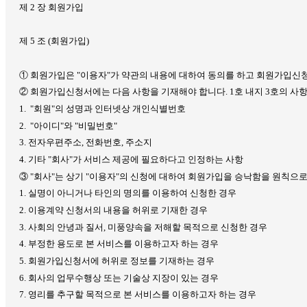
제
2
장 회원가입
제
5
조
(
회원가입
)
① 회원가입은
"
이용자
"
가 약관의 내용에 대하여 동의를 하고 회원가입신청
② 회원가입신청서에는 다음 사항을 기재해야 합니다
. 1
호 내지
3
호의 사
1. "
회원
"
의 성명과 인터넷상 개인식별번호
2. "
아이디
"
와
"
비밀번호
"
3.
전자우편주소
,
전화번호
,
주소지
4.
기타
"
회사
"
가 서비스 제공에 필요하다고 인정하는 사항
③
"
회사
"
는 상기
"
이용자
"
의 신청에 대하여 회원가입을 승낙함을 원칙으로
1.
실명이 아니거나 타인의 명의를 이용하여 신청한 경우
2.
이용계약 신청서의 내용을 허위로 기재한 경우
3.
사회의 안녕과 질서
,
미풍양속을 저해할 목적으로 신청한 경우
4.
부정한 용도로 본 서비스를 이용하고자 하는 경우
5.
회원가입신청서에 허위로 정보를 기재하는 경우
6.
회사의 업무수행상 또는 기술상 지장이 있는 경우
7.
영리를 추구할 목적으로 본 서비스를 이용하고자 하는 경우