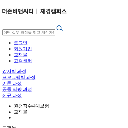
로그인
회원가입
교재몰
고객센터
강사별 과정
프로그램별 과정
이론 과정
공통 역량 과정
신규 과정
원천징수/4대보험
교재몰
교재몰