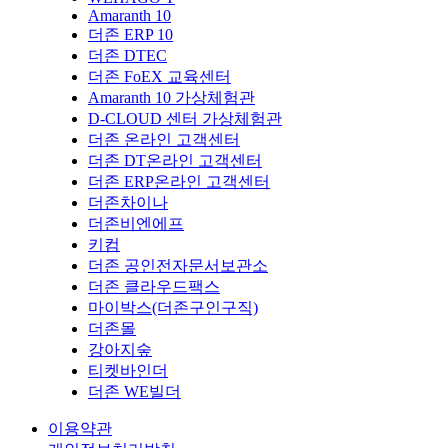
Amaranth 10
더존 ERP 10
더존 DTEC
더존 FoEX 교육센터
Amaranth 10 가상체험관
D-CLOUD 센터 가상체험관
더존 온라인 고객센터
더존 DT온라인 고객센터
더존 ERP온라인 고객센터
더존차이나
더존비엔에프
키컴
더존 공인전자문서보관소
더존 클라우드팩스
마이박스(더존구인구직)
더존몰
강아지숲
티켓바인더
더존 WE빌더
이용약관