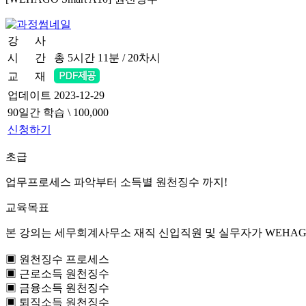
강 사
유미애 교수
시 간
총 5시간 11분 / 20차시
교 재
업데이트
2023-12-29
90일간 학습
\ 100,000
신청하기
초급
업무프로세스 파악부터 소득별 원천징수 까지!
교육목표
본 강의는 세무회계사무소 재직 신입직원 및 실무자가 WEHAGO 
▣ 원천징수 프로세스
▣ 근로소득 원천징수
▣ 금융소득 원천징수
▣ 퇴직소득 원천징수