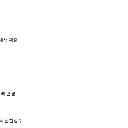
명세서 제출
월액 변경
소득 원천징수