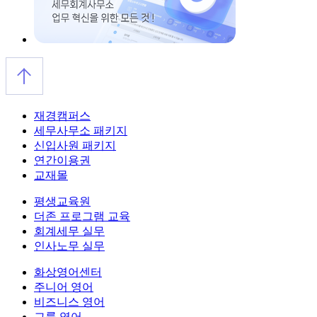
재경캠퍼스
세무사무소 패키지
신입사원 패키지
연간이용권
교재몰
평생교육원
더존 프로그램 교육
회계세무 실무
인사노무 실무
화상영어센터
주니어 영어
비즈니스 영어
그룹 영어