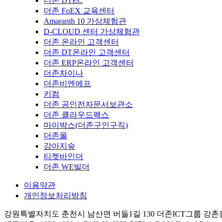
더존 DTEC
더존 FoEX 교육센터
Amaranth 10 가상체험관
D-CLOUD 센터 가상체험관
더존 온라인 고객센터
더존 DT온라인 고객센터
더존 ERP온라인 고객센터
더존차이나
더존비엔에프
키컴
더존 공인전자문서보관소
더존 클라우드팩스
마이박스(더존구인구직)
더존몰
강아지숲
티켓바인더
더존 WE빌더
이용약관
개인정보처리방침
강원특별자치도 춘천시 남산면 버들1길 130 더존ICT그룹 강