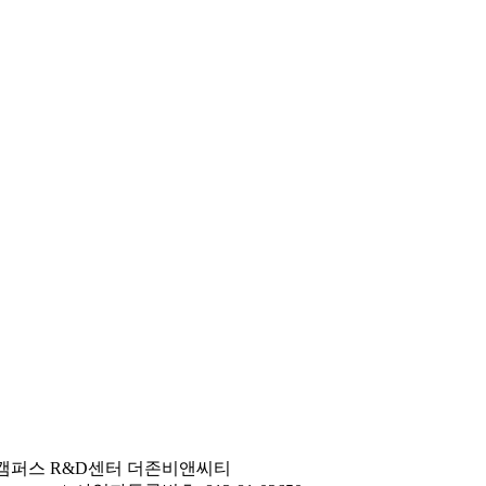
촌캠퍼스 R&D센터 더존비앤씨티