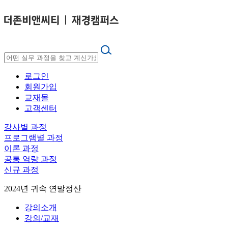
로그인
회원가입
교재몰
고객센터
강사별 과정
프로그램별 과정
이론 과정
공통 역량 과정
신규 과정
2024년 귀속 연말정산
강의소개
강의/교재