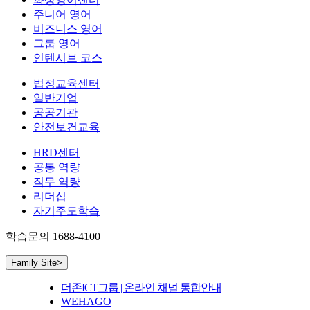
주니어 영어
비즈니스 영어
그룹 영어
인텐시브 코스
법정교육센터
일반기업
공공기관
안전보건교육
HRD센터
공통 역량
직무 역량
리더십
자기주도학습
학습문의
1688-4100
Family Site
>
더존ICT그룹 | 온라인 채널 통합안내
WEHAGO